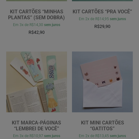
KIT CARTÕES “MINHAS
KIT CARTÕES “PRA VOCÊ”
PLANTAS” (SEM DOBRA)
Em
2x
de
R$14,95
sem juros
Em
3x
de
R$14,30
sem juros
R$
29,90
R$
42,90
KIT MARCA-PÁGINAS
KIT MINI CARTÕES
“LEMBREI DE VOCÊ”
“GATITOS”
Em
3x
de
R$10,97
sem juros
Em
2x
de
R$13,45
sem juros