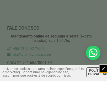
FALE CONOSCO
Atendimento online de segunda à sexta
(exceto
feriados), das 10-17hs
+55 11 990271605
ola@ateliecatorze.com
CNPJ 24.741.655/0001-89
Utilizamos cookies para uma melhor experiência, análise
Av. Jabaquara – Mirandópolis- São Paulo/ SP
POLÍTICA 
e marketing. Se continuar navegando no site,
PRIVACIDA
assumimos que você está de acordo com isso.
FORMAS DE PAGAMENTO
Débito
Crédito (até 3x s/ juros)
Boleto
PIX
Saiba mais aqui