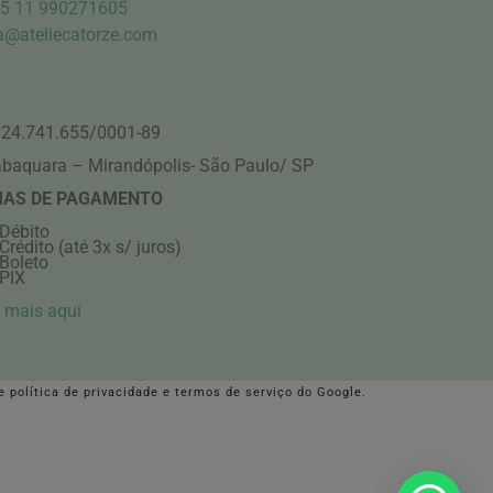
5 11 990271605
a@ateliecatorze.com
24.741.655/0001-89
abaquara – Mirandópolis- São Paulo/ SP
AS DE PAGAMENTO
Débito
Crédito (até 3x s/ juros)
Boleto
PIX
 mais aqui
 e
política de privacidade
e
termos de serviço
do Google.